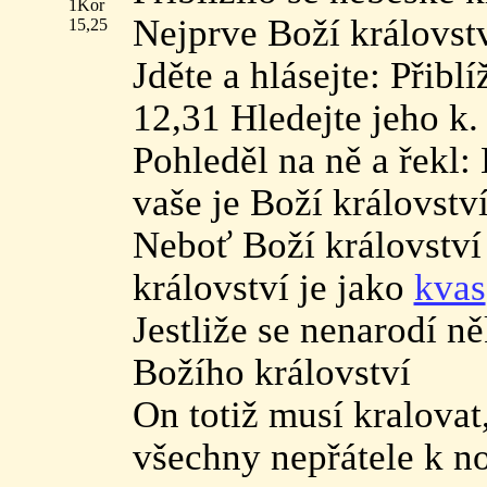
1Kor
Nejprve Boží královst
15,25
Jděte a hlásejte: Přibl
12,31 Hledejte jeho k
Pohleděl na ně a řekl:
vaše je Boží královstv
Neboť Boží království
království je jako
kvas
Jestliže se nenarodí n
Božího království
On totiž musí kralova
všechny nepřátele k 