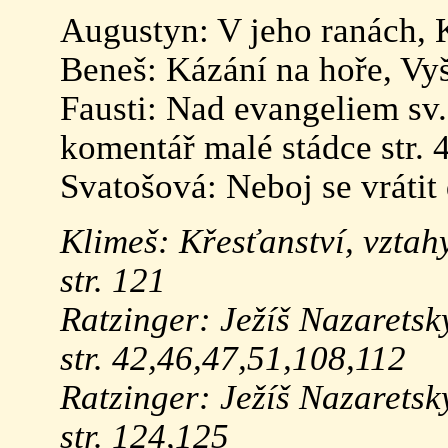
Augustyn: V jeho ranách, K
Beneš: Kázání na hoře, Vyš
Fausti: Nad evangeliem sv
komentář malé stádce str. 
Svatošová: Neboj se vrátit
Klimeš: Křesťanství, vzta
str. 121
Ratzinger: Ježíš Nazaretsk
str. 42,46,47,51,108,112
Ratzinger: Ježíš Nazaretský
str. 124,125