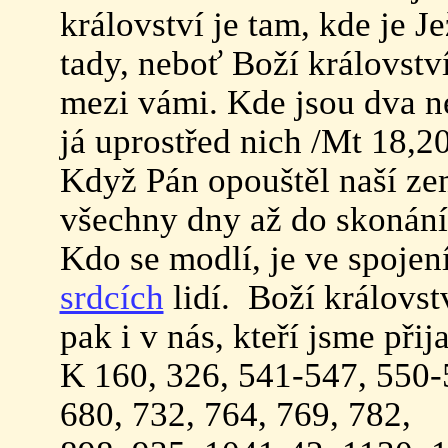
království je tam, kde je Je
tady, neboť Boží královstv
mezi vámi. Kde jsou dva n
já uprostřed nich /Mt 18,2
Když Pán opouštěl naší zem
všechny dny až do skonání
Kdo se modlí, je ve spojen
srdcích
lidí. Boží královst
pak i v nás, kteří jsme přij
K 160, 326, 541-547, 550-
680, 732, 764, 769, 782,