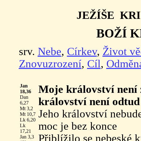
JEŽÍŠE KR
BOŽÍ 
srv.
Nebe
,
Církev
,
Život v
Znovuzrození
,
Cíl
,
Odměn
Jan
Moje království není 
18,36
Dan
království není odtu
6,27
Mt 3,2
Jeho království nebud
Mt 10,7
Lk 6,20
moc je bez konce
Lk
17,21
Přiblížilo se nebeské 
Jan 3,3