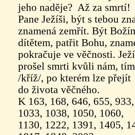
jeho naděje? Až za smrtí!
Pane Ježíši, být s tebou z
znamená zemřít. Být Bož
dítětem, patřit Bohu, znam
pokračuje ve věčnosti. Jež
prošel smrti kvůli nám, tí
/kříž/, po kterém lze přejít
do života věčného.
K 163, 168, 646, 655, 933,
1033, 1038, 1050, 1060,
1130, 1222, 1391, 1405, 1