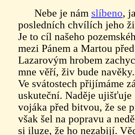
Nebe je nám
slíbeno
, j
posledních chvílích jeho ž
Je to cíl našeho pozemskéh
mezi Pánem a Martou pře
Lazarovým hrobem zachycen
mne věří, živ bude navěky
Ve svátostech přijímáme 
uskuteční. Naděje ujišťuje
vojáka před bitvou, že se 
však šel na popravu a nedě
si iluze, že ho nezabijí. V