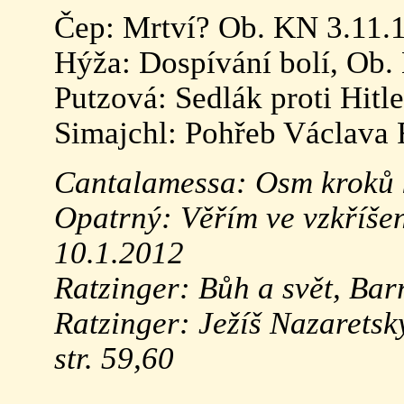
Čep: Mrtví? Ob. KN 3.11.
Hýža: Dospívání bolí, Ob. 
Putzová: Sedlák proti Hitle
Simajchl: Pohřeb Václava 
Cantalamessa: Osm kroků ke
Opatrný: Věřím ve vzkříšen
10.1.2012
Ratzinger: Bůh a svět, Barr
Ratzinger: Ježíš Nazaretský
str. 59,60