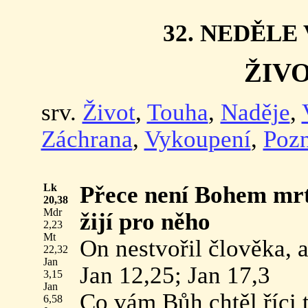
32. NEDĚLE
ŽIV
srv.
Život
,
Touha
,
Naděje
,
Záchrana
,
Vykoupení
,
Poz
Lk
Přece není Bohem mrtv
20,38
Mdr
žijí pro něho
2,23
Mt
On nestvořil člověka,
22,32
Jan
Jan 12,25; Jan 17,3
3,15
Jan
Co vám Bůh chtěl říci
6,58