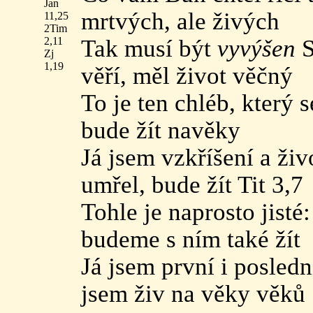
Jan
mrtvých, ale živých
11,25
2Tim
2,11
Tak musí být
vyvýšen
S
Zj
1,19
věří, měl život věčný
To je ten chléb, který s
bude žít navěky
Já jsem vzkříšení a živ
umřel, bude žít Tit 3,7
Tohle je naprosto jisté
budeme s ním také žít
Já jsem první i posledn
jsem živ na věky věků