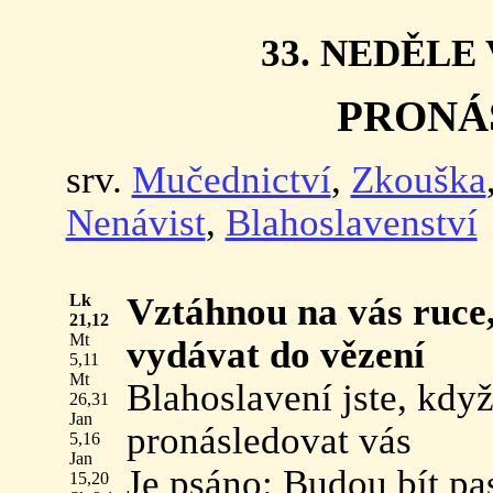
33. NEDĚLE
PRONÁ
srv.
Mučednictví
,
Zkouška
Nenávist
,
Blahoslavenství
Lk
Vztáhnou na vás ruce,
21,12
Mt
vydávat do vězení
5,11
Mt
Blahoslavení jste, kdy
26,31
Jan
pronásledovat vás
5,16
Jan
Je psáno: Budou bít pas
15,20