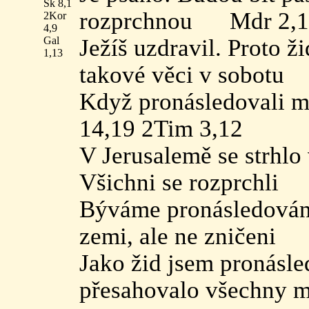
Sk 8,1
rozprchnou Mdr 2,
2Kor
4,9
Gal
Ježíš uzdravil. Proto ž
1,13
takové věci v sobotu
Když pronásledovali m
14,19 2Tim 3,12
V Jerusalemě se strhlo
Všichni se rozprchli
Býváme pronásledováni,
zemi, ale ne zničeni
Jako žid jsem pronásled
přesahovalo všechny 