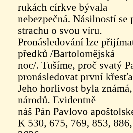
rukách církve bývala
nebezpečná. Násilností se 
strachu o svou víru.
Pronásledování lze přijíma
předků /Bartolomějská
noc/. Tušíme, proč svatý Pa
pronásledovat první křesť
Jeho horlivost byla známá,
národů. Evidentně
náš Pán Pavlovo apoštolsk
K 530, 675, 769, 853, 886,