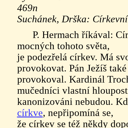
469n
Suchánek, Drška: Církevní 
P. Hermach říkával: Círk
mocných tohoto světa,
je podezřelá církev. Má sv
provokovat. Pán Ježíš také
provokoval. Kardinál Troch
mučedníci vlastní hloupos
kanonizováni nebudou. Kd
církve
, nepřipomíná se,
že církev se též někdy do