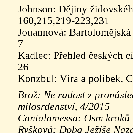
Johnson: Dějiny židovskéh
160,215,219-223,231
Jouannová: Bartolomějská 
7
Kadlec: Přehled českých cí
26
Konzbul: Víra a polibek, Ce
Brož: Ne radost z pronásle
milosrdenství, 4/2015
Cantalamessa: Osm kroků ke
Ryšková: Doba Ježíše Naza