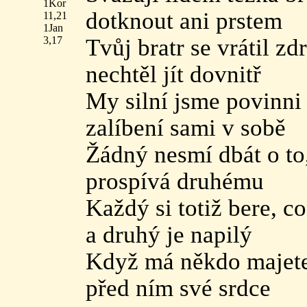
1Kor
dotknout ani prstem
11,21
1Jan
3,17
Tvůj bratr se vrátil zd
nechtěl jít dovnitř
My silní jsme povinni 
zalíbení sami v sobě
Žádný nesmí dbát o to
prospívá druhému
Každý si totiž bere, co
a druhý je napilý
Když má někdo majetek 
před ním své srdce