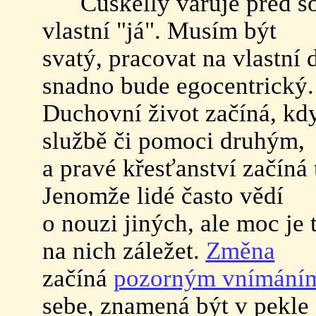
Cuskelly varuje před so
vlastní "já". Musím být
svatý, pracovat na vlastní 
snadno bude egocentrický.
Duchovní život začíná, kd
službě či pomoci druhým,
a pravé křesťanství začíná 
Jenomže lidé často vědí
o nouzi jiných, ale moc je
na nich záležet.
Změna
začíná
pozorným vnímání
sebe, znamená být v pekle