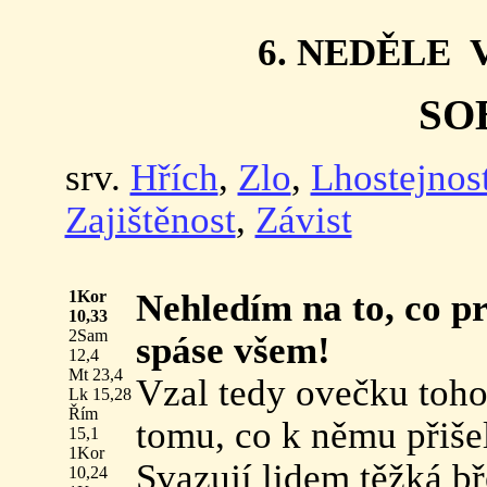
6. NEDĚLE 
SO
srv.
Hřích
,
Zlo
,
Lhostejnos
Zajištěnost
,
Závist
1Kor
Nehledím na to, co pr
10,33
2Sam
spáse všem!
12,4
Mt 23,4
Vzal tedy ovečku toho
Lk 15,28
Řím
tomu, co k němu přiše
15,1
1Kor
Svazují lidem těžká bř
10,24