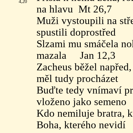
4,20
na hlavu Mt 26,7
Muži vystoupili na st
spustili doprostřed
Slzami mu smáčela nohy
mazala Jan 12,3
Zacheus běžel napřed, 
měl tudy procházet
Buďte tedy vnímaví pr
vloženo jako semeno
Kdo nemiluje bratra, 
Boha, kterého nevidí