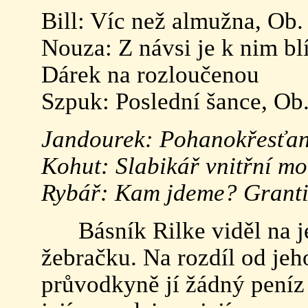
Bill: Víc než almužna, Ob.
Nouza: Z návsi je k nim bl
Dárek na rozloučenou
Szpuk: Poslední šance, Ob.
Jandourek: Pohanokřesťans
Kohut: Slabikář vnitřní mod
Rybář: Kam jdeme? Grantis
Básník Rilke viděl na jed
žebračku. Na rozdíl od jeh
průvodkyně jí žádný pení