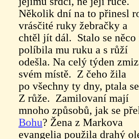
jejímu srdci, ne její ruce.
Několik dní na to přinesl ro
vrásčité ruky žebračky a
chtěl jít dál. Stalo se něc
políbila mu ruku a s růží
odešla. Na celý týden zmiz
svém místě. Z čeho žila
po všechny ty dny, ptala s
Z růže. Zamilovaní mají
mnoho způsobů, jak se pře
Bohu
? Žena z Markova
evangelia použila drahý ol