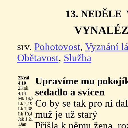
13. NEDĚLE
VYNALÉZ
srv.
Pohotovost
,
Vyznání l
Obětavost
,
Služba
2Král
Upravíme mu pokojík,
4,10
2Král
sedadlo a svícen
4,14
Mk 14,3
Co by se tak pro ni da
Lk 5,19
Lk 7,38
muž je už starý
Lk 19,4
Jak 1,21
Přišla k němu žena, ro
1Jan