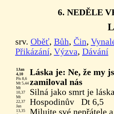
6. NEDĚLE 
srv.
Oběť
,
Bůh
,
Čin
,
Vynal
Přikázání
,
Výzva
,
Dávání
1Jan
Láska je: Ne, že my js
4,10
Pís 8,6
zamiloval nás
Mt 5,44
Mt
Silná jako smrt je lásk
10,37
Mt
Hospodinův Dt 6,5
22,37
Jan
Milujte své nepřátele 
13,35