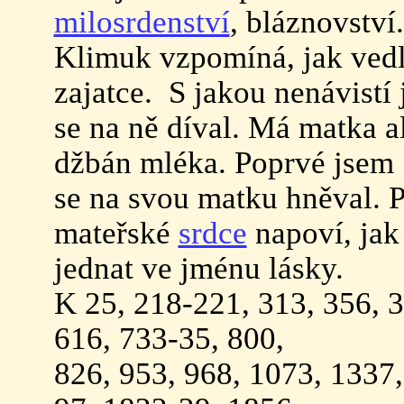
milosrdenství
, bláznovstv
Klimuk vzpomíná, jak ved
zajatce. S jakou nenávistí
se na ně díval. Má matka a
džbán mléka. Poprvé jsem
se na svou matku hněval. P
mateřské
srdce
napoví, ja
jednat ve jménu lásky.
K 25, 218-221, 313, 356, 3
616, 733-35, 800,
826, 953, 968, 1073, 1337