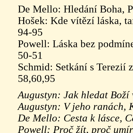
De Mello: Hledání Boha, Po
Hošek: Kde vítězí láska, t
94-95
Powell: Láska bez podmínek
50-51
Schmid: Setkání s Terezií z
58,60,95
Augustyn: Jak hledat Boží 
Augustyn: V jeho ranách, 
De Mello: Cesta k lásce, C
Powell: Proč žít, proč umír