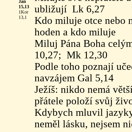
Jan
ubližují Lk 6,27
15,13
1Kor
13,1
Kdo miluje otce nebo 
hoden a kdo miluje
Miluj Pána Boha celým
10,27; Mk 12,30
Podle toho poznají uče
navzájem Gal 5,14
Ježíš: nikdo nemá větší
přátele položí svůj živ
Kdybych mluvil jazyky
neměl lásku, nejsem n