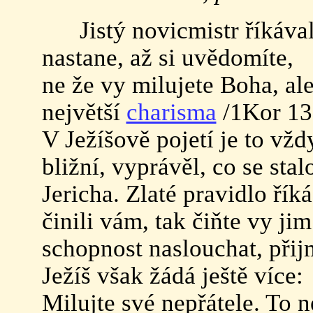
Jistý novicmistr říkáv
nastane, až si uvědomíte,
ne že vy milujete Boha, ale
největší
charisma
/1Kor 13,
V Ježíšově pojetí je to vžd
bližní, vyprávěl, co se stal
Jericha. Zlaté pravidlo říká
činili vám, tak čiňte vy jim
schopnost naslouchat, při
Ježíš však žádá ještě více:
Milujte své nepřátele. To 