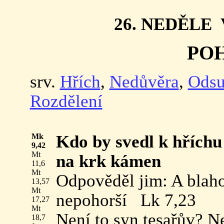
26. NEDĚLE
PO
srv.
Hřích
,
Nedůvěra
,
Odsu
Rozdělení
Mk
Kdo by svedl k hříchu
9,42
Mt
na krk kámen
11,6
Mt
Odpověděl jim: A blah
13,57
Mt
nepohorší Lk 7,23
17,27
Mt
Není to syn tesařův? Ne
18,7