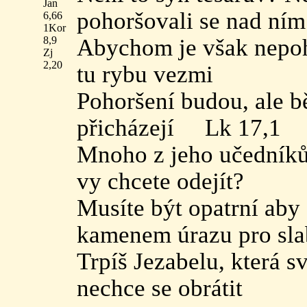
Jan
pohoršovali se nad ní
6,66
1Kor
8,9
Abychom je však nepohor
Zj
2,20
tu rybu vezmi
Pohoršení budou, ale b
přicházejí Lk 17,1
Mnoho z jeho učedníků 
vy chcete odejít?
Musíte být opatrní aby 
kamenem úrazu pro sla
Trpíš Jezabelu, která s
nechce se obrátit