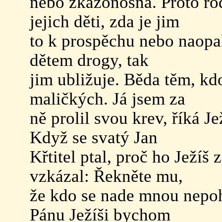
nebo zkázonosná. Proto rodi
jejich děti, zda je jim
to k prospěchu nebo naopa
dětem drogy, tak
jim ubližuje. Běda těm, k
maličkých. Já jsem za
ně prolil svou krev, říká 
Když se svatý Jan
Křtitel ptal, proč ho Ježí
vzkázal: Řekněte mu,
že kdo se nade mnou nepoh
Pánu Ježíši bychom