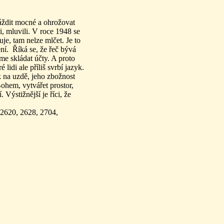
ráždit mocné a ohrožovat
li, mluvili. V roce 1948 se
je, tam nelze mlčet. Je to
ení. Říká se, že řeč bývá
e skládat účty. A proto
 lidi ale příliš svrbí jazyk.
yk na uzdě, jeho zbožnost
 Bohem, vytvářet prostor,
 Výstižnější je říci, že
 2620, 2628, 2704,