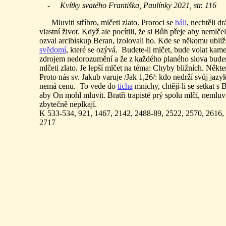
- Kvítky svatého Františka, Paulínky 2021, str. 116
Mluviti stříbro, mlčeti zlato. Proroci se
báli
, nechtěli d
vlastní život. Když ale pocítili, že si Bůh přeje aby nemlče
ozval arcibiskup Beran, izolovali ho. Kde se někomu ubližu
svědomí
, které se ozývá. Budete-li mlčet, bude volat kam
zdrojem nedorozumění a že z každého planého slova budem
mlčeti zlato. Je lepší mlčet na téma: Chyby bližních. Některé
Proto nás sv. Jakub varuje /Jak 1,26/: kdo nedrží svůj jaz
nemá cenu. To vede do
ticha
mnichy, chtějí-li se setkat s
aby On mohl mluvit. Bratři trapisté prý spolu mlčí, nemluví.
zbytečně neplkají.
K 533-534, 921, 1467, 2142, 2488-89, 2522, 2570, 2616,
2717