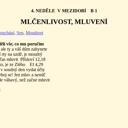
4. NEDĚLE V MEZIDOBÍ B 1
MLČENLIVOST, MLUVENÍ
ouchání
,
Sen
,
Moudrost
dělí vše, co mu poručím
, ale ty a váš dům zahynete
í rty na uzdě, je moudrý
 i čas mluvit Přísloví 12,18
d to, je ze Zlého Ef 4,29
 v soudný den vydat účty
eboj se! Jen mluv a nemlč
le váhavý, než začne mluvit
2