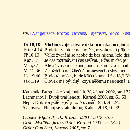
srv.
Evangelizace
,
Prorok
,
Odvaha
,
Tajemství
,
Slovo
,
Nasl
Dt 18,18
Vložím svoje slova v ústa proroka, on jim s
Ester 4,14
Budeš-li v tuto chvíli mlčet, osvobození přijde
Př 10,19
Velké žvanění se neobejde bez hříchu, kdo drž
Kaz 3,7
Je čas roztrhávat i čas sešívat, je čas mlčet, je
Mt 5,37
Ale ať vaše řeč je ano, ano - ne, ne. Co je na
Mt 12,36
Z každého neužitečně proneseného slova musí
Lk 19,40
Budou-li mlčet, bude křičet kamení Sk 18,9 N
Jak 1,19
Člověk má být čilý, když něčemu naslouchá, a
Kameník: Burgunsko kraj mnichů, Vyšehrad 2002, str. 17
Lachmanová: Dvojí tvář lenosti, Karmel 2000, str. 61-63
Nepil: Dobré a ještě lepší jitro, Novinář 1983, str. 242
Svatošová: Neboj se vrátit domů, Kalich 2018, str. 99
Czudek: Effata II, Ob. Brázda 3/2017-2018, str. 7
Grün: Modlitba jako setkání, Karmel 1993, str. 18-21
Grün: O mlčení, Karmel 2005, str. 7